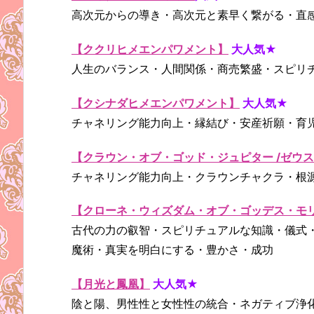
高次元からの導き・高次元と素早く繋がる・直
【ククリヒメエンパワメント】
大人気★
人生のバランス・人間関係・商売繁盛・スピリ
【クシナダヒメエンパワメント】
大人気★
チャネリング能力向上・縁結び・安産祈願・育
【クラウン・オブ・ゴッド・ジュピター /ゼウ
チャネリング能力向上・クラウンチャクラ・根
【クローネ・ウィズダム・オブ・ゴッデス・モ
古代の力の叡智・スピリチュアルな知識・儀式
魔術・真実を明白にする・豊かさ・成功
【月光と鳳凰】
大人気★
陰と陽、男性性と女性性の統合・ネガティブ浄