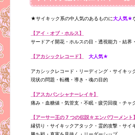
★サイキック系の中人気のあるものに
大人気★
【アイ・オブ・ホルス】
サードアイ開花・ホルスの目・透視能力・結界
【アカシックレコード】
大人気★
アカシックレコード・リーディング・サイキッ
現状の問題・転機・導き・魂の目的
【アスカパンシャナーレイキ】
痛み・血糖値・気管支・不眠・疲労回復・チャ
【アーサー王の 7 つの伝説☆エンパワーメント
縁切り・サイキックアタック・霊的攻撃・サイ
勝ち戦・真実を見抜く・リーダーシップ