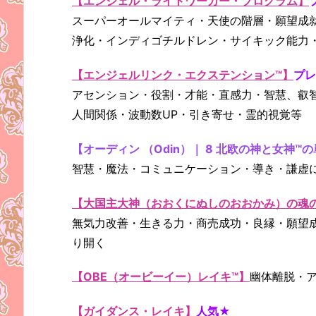
【エンジェル・ライトワーカー・プログラム】
スーパーオールマイティ・天使の階層・願望成
浄化・インディゴチルドレン・サイキック能力
【エンジェルリンク・エクステンション™】
プ
アセンション・役割・才能・直感力・智慧、叡
人間関係・波動数UP・引き寄せ・霊的視覚等
【オーディン （Odin）｜ 8 北欧の神と女神™
智慧・魔法・コミュニケーション・導き・謙虚
【大国主大神（おおくにぬしのおおかみ）の魂のパ
無気力改善・生きる力・商売成功・良縁・願望
り開く
【OBE（オービーイー）レイキ™】
幽体離脱・
【ガイダンス・レイキ】
人気★