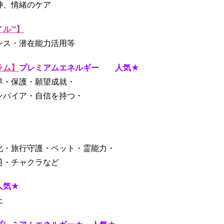
神、情緒のケア
イル™】
ンス・潜在能力活用等
ラム】
プレミアムエネルギー
人気★
界・保護・願望成就・
ンパイア・自信を持つ・
化・旅行守護・ペット・霊能力・
題・チャクラなど
人気★
上