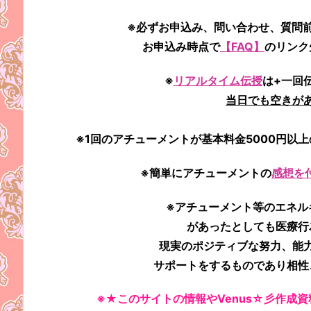
※必ずお申込み、問い合わせ、質問
お申込み時点で
【FAQ】
のリンク
※
リアルタイム伝授
は+一回
当日でも空きが
※1回のアチューメントが基本料金5000円以
※簡単にアチューメントの
感想を
※アチューメント等のエネル
があったとしても
医療行
現実のポジティブな努力、能
サポートをするものであり相性
※★このサイトの情報やVenus☆彡作成