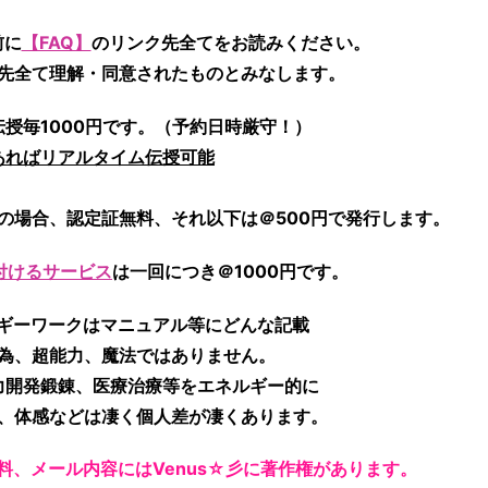
前に
【FAQ】
のリンク先全てをお読みください。
先全て
理解・同意されたものとみなします。
伝授毎1000円です。（予約日時厳守！）
あればリアルタイム伝授可能
上の場合、認定証無料、それ以下は＠500円で発行します。
付けるサービス
は一回につき＠1000円です。
ギーワークはマニュアル等にどんな記載
為、超能力、魔法ではありません。
力開発鍛錬、医療治療等をエネルギー的に
、体感などは凄く個人差が凄くあります。
資料、メール内容にはVenus☆彡に著作権があります。