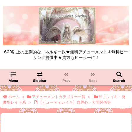
600以上の圧倒的なエネルギー数★無料アチューメント＆無料ヒー
リング提供中★貴方もヒーラーに！
Menu
Sidebar
Prev
Next
Search
ホーム
>
アチューメントカテゴリー一覧
>
臼井レイキ・発
展型レイキ系
>
【ビューティレイキ】自尊心・人間関係等