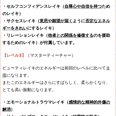
・セルフコンフィデンスレイキ（
自尊心や自信を持つ
ため
のレイキ）
・サクセスレイキ（
意思や願望が届く
ように
否定なエネル
ギーをきれい
にするレイキ）
・リレーションレイキ（
他者との関係を修復する
のを援助
するためのレイキ）が付属しています。
【レベル3】
（マスターティーチャー）
ビューティレイキのエネルギーは前回のレベルに比べて
９
倍
になります。
またこのエネルギーはさらにすばらしく、柔らかくなり、
とても高い振動になります。
・エモーショナルトラウマレイキ（
感情的な精神的外傷の
解消
）