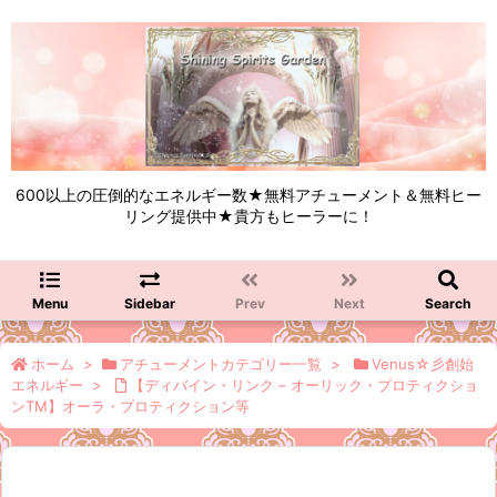
600以上の圧倒的なエネルギー数★無料アチューメント＆無料ヒー
リング提供中★貴方もヒーラーに！
Menu
Sidebar
Prev
Next
Search
ホーム
>
アチューメントカテゴリー一覧
>
Venus☆彡創始
エネルギー
>
【ディバイン・リンク – オーリック・プロティクショ
ンTM】オーラ・プロティクション等