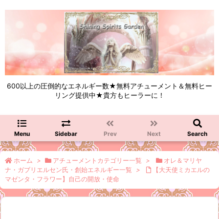
600以上の圧倒的なエネルギー数★無料アチューメント＆無料ヒー
リング提供中★貴方もヒーラーに！
Menu
Sidebar
Prev
Next
Search
ホーム
>
アチューメントカテゴリー一覧
>
オレ＆マリヤ
ナ・ガブリエルセン氏・創始エネルギー一覧
>
【大天使ミカエルの
マゼンタ・フラワー】自己の開放・使命