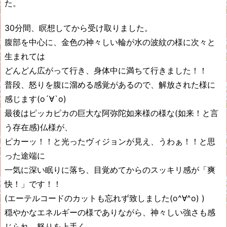
た。
30分間、瞑想してから受け取りました。
腹部を中心に、金色の神々しい輪が水の波紋の様に次々と
生まれては
どんどん広がって行き、身体中に満ちて行きました！！
普段、怒りを腹に溜める感覚があるので、解放された様に
感じます(о´∀`о)
最後はピッカピカの巨大な阿弥陀如来様の様な(如来！と言
う存在感)仏様が、
ピカーッ！！と光ったヴィジョンが見え、うわぁ！！と思
った途端に
一気に深い眠りに落ち、目覚めてからのスッキリ感が「爽
快！」です！！
(エーテルコードのカットも忘れず致しました(o^∀^o) )
穏やかなエネルギーの様でありながら、神々しい強さも感
じられ、怒りを上手く