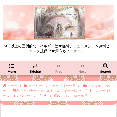
600以上の圧倒的なエネルギー数★無料アチューメント＆無料ヒー
リング提供中★貴方もヒーラーに！
Menu
Sidebar
Prev
Next
Search
ホーム
>
アチューメントカテゴリー一覧
>
メンタル・ポジ
ティプ思考・インナーチャイルドエネルギー一覧
>
【アンガーリリ
ース・エンパワーメント】怒りの解放・コントロール等