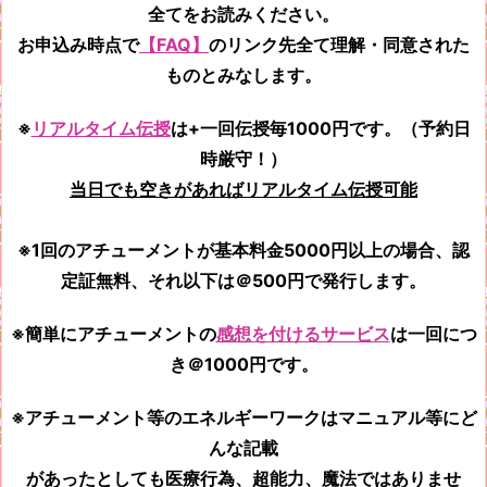
全てをお読みください。
お申込み時点で
【FAQ】
のリンク先全て
理解・同意された
ものとみなします。
※
リアルタイム伝授
は+一回伝授毎1000円です。（予約日
時厳守！）
当日でも空きがあればリアルタイム伝授可能
※1回のアチューメントが基本料金5000円以上の場合、認
定証無料、それ以下は＠500円で発行します。
※簡単にアチューメントの
感想を付けるサービス
は一回につ
き＠1000円です。
※アチューメント等のエネルギーワークはマニュアル等にど
んな記載
があったとしても
医療行為、超能力、魔法ではありませ