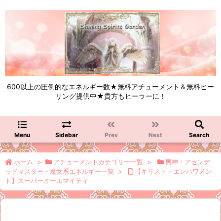
600以上の圧倒的なエネルギー数★無料アチューメント＆無料ヒー
リング提供中★貴方もヒーラーに！
Menu
Sidebar
Prev
Next
Search
ホーム
>
アチューメントカテゴリー一覧
>
男神・アセンデ
ッドマスター・魔女系エネルギー一覧
>
【キリスト・エンパワメン
ト】スーパーオールマイティ