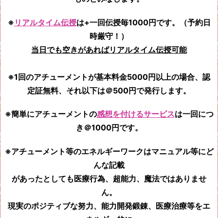
※
リアルタイム伝授
は+一回伝授毎1000円です。（予約日
時厳守！）
当日でも空きがあればリアルタイム伝授可能
※1回のアチューメントが基本料金5000円以上の場合、認
定証無料、それ以下は＠500円で発行します。
※簡単にアチューメントの
感想を付けるサービス
は一回につ
き＠1000円です。
※アチューメント等のエネルギーワークはマニュアル等にど
んな記載
があったとしても
医療行為、超能力、魔法ではありませ
ん。
現実のポジティブな努力、能力開発鍛錬、医療治療等をエ