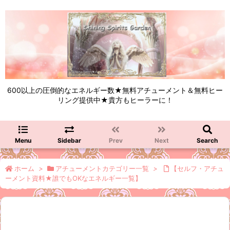
600以上の圧倒的なエネルギー数★無料アチューメント＆無料ヒー
リング提供中★貴方もヒーラーに！
Menu
Sidebar
Prev
Next
Search
ホーム
>
アチューメントカテゴリー一覧
>
【セルフ・アチュ
ーメント資料★誰でもOKなエネルギー一覧】