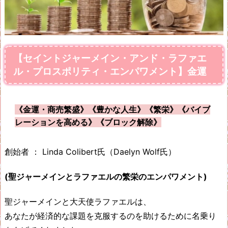
【セイントジャーメイン・アンド・ラファエ
ル・プロスポリティ・エンパワメント】金運
《金運・商売繁盛
》《豊かな人生》《繁栄》《バイブ
レーションを高める》《ブロック解除》
創始者 ： Linda Colibert氏（Daelyn Wolf氏）
(
聖ジャーメインとラファエルの繁栄のエンパワメント
)
聖ジャーメインと大天使ラファエルは、
あなたが経済的な課題を克服するのを助けるために名乗り