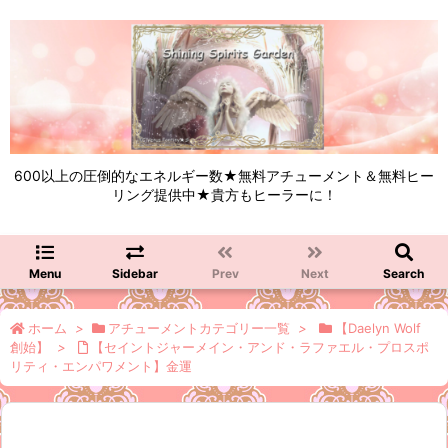
600以上の圧倒的なエネルギー数★無料アチューメント＆無料ヒー
リング提供中★貴方もヒーラーに！
Menu
Sidebar
Prev
Next
Search
ホーム
>
アチューメントカテゴリー一覧
>
【Daelyn Wolf
創始】
>
【セイントジャーメイン・アンド・ラファエル・プロスポ
リティ・エンパワメント】金運