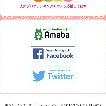
人気ブログランキング★ポチッ応援してね♥
© シャイニング・スピリッツ・ガーデン｜ Venus Fontiny☆彡｜ All Rights