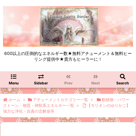
600以上の圧倒的なエネルギー数★無料アチューメント＆無料ヒー
リング提供中★貴方もヒーラーに！
Menu
Sidebar
Prev
Next
Search
ホーム
>
アチューメントカテゴリー一覧
>
動植物・パワー
ストーン・物質・神獣系エネルギー一覧
>
【モリオンのゆりかご】
強力な浄化・自責の念解放等