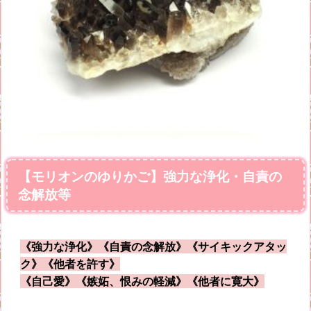
【モリオンのゆりかご】強力な浄化・自責の
念解放等
《強力な浄化》《自責の念解放》《サイキックアタッ
ク》《他者を許す》
《自己愛》《嫉妬、恨みの軽減》《他者に寛大》